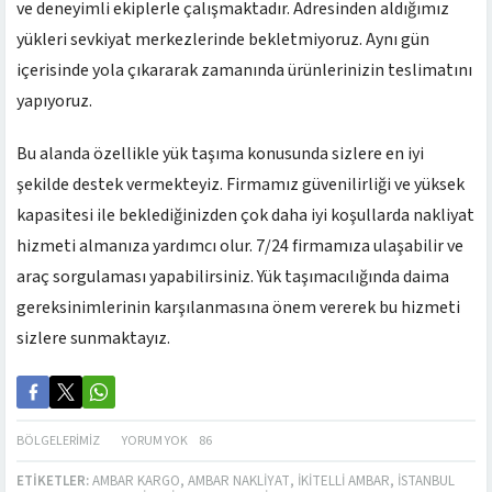
ve deneyimli ekiplerle çalışmaktadır. Adresinden aldığımız
yükleri sevkiyat merkezlerinde bekletmiyoruz. Aynı gün
içerisinde yola çıkararak zamanında ürünlerinizin teslimatını
yapıyoruz.
Bu alanda özellikle yük taşıma konusunda sizlere en iyi
şekilde destek vermekteyiz. Firmamız güvenilirliği ve yüksek
kapasitesi ile beklediğinizden çok daha iyi koşullarda nakliyat
hizmeti almanıza yardımcı olur. 7/24 firmamıza ulaşabilir ve
araç sorgulaması yapabilirsiniz. Yük taşımacılığında daima
gereksinimlerinin karşılanmasına önem vererek bu hizmeti
sizlere sunmaktayız.
BÖLGELERIMIZ
YORUM YOK
86
ETIKETLER:
AMBAR KARGO
,
AMBAR NAKLIYAT
,
İKITELLI AMBAR
,
İSTANBUL